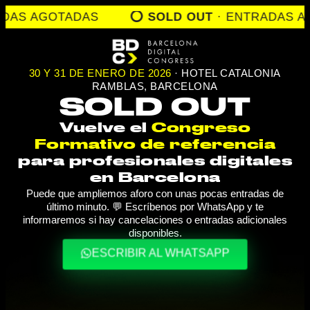
S AGOTADAS
⭕️ SOLD OUT
· ENTRADAS AGO
30 Y 31 DE ENERO DE 2026
· HOTEL CATALONIA
RAMBLAS, BARCELONA
SOLD OUT
Vuelve el
Congreso
Formativo de referencia
para profesionales digitales
en Barcelona
Puede que ampliemos aforo con unas pocas entradas de
último minuto. 💬 Escríbenos por WhatsApp y te
informaremos si hay cancelaciones o entradas adicionales
disponibles.
ESCRIBIR AL WHATSAPP