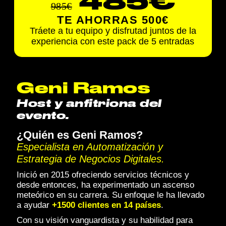
485€
985€
TE AHORRAS 500€
Tráete a tu equipo y disfrutad juntos de la
experiencia con este pack de 5 entradas
Geni Ramos
Host y anfitriona del
evento.
¿Quién es Geni Ramos?
Especialista en Automatización y
Estrategia de Negocios Digitales.
Inició en 2015 ofreciendo servicios técnicos y
desde entonces, ha experimentado un ascenso
meteórico en su carrera. Su enfoque le ha llevado
a ayudar
+1500 clientes en 14 países
.
Con su visión vanguardista y su habilidad para